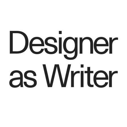
De
si
gner 
a
s 
Wr
i
t
er