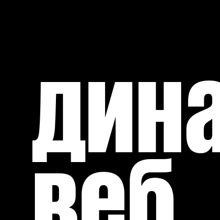
дин
веб