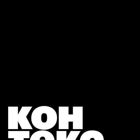
кон
текс