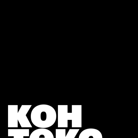
кон
текс