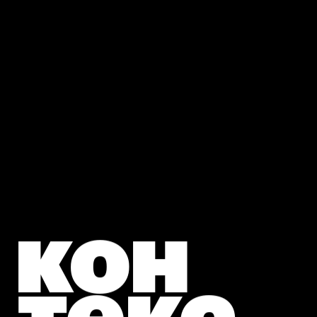
кон
текс