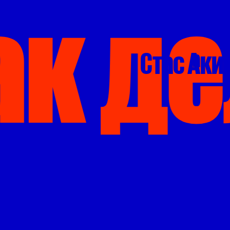
к де
Стас Аки