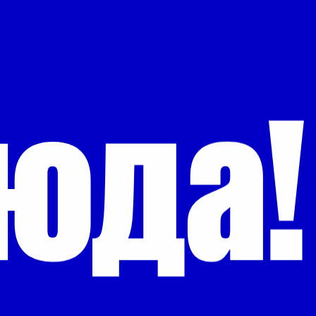
юд
а!