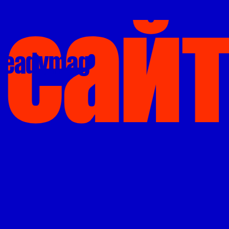
сайт
Readymag