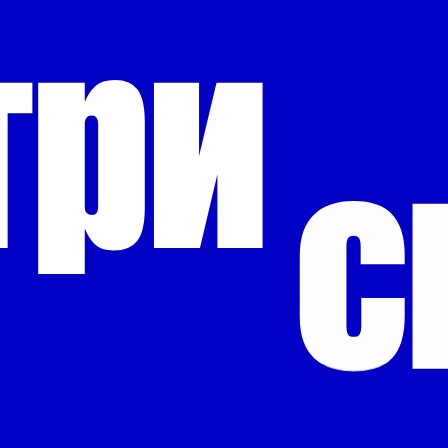
три
с