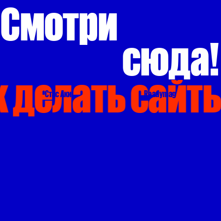
Смотри
с
юд
а!
 делать сайты
Стас Аки
Readymag